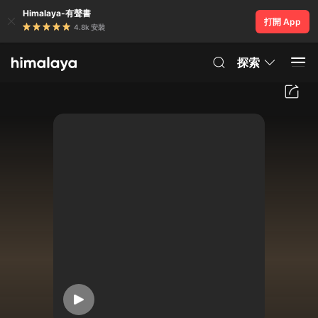
Himalaya-有聲書
打開 App
4.8k 安裝
探索