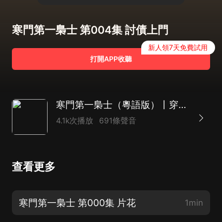
寒門第一梟士 第004集 討債上門
新人領7天免費試用
打開APP收聽
寒門第一梟士（粵語版）丨穿越種田逆襲|熱血權謀爽文
4.1k次播放
691條聲音
查看更多
寒門第一梟士 第000集 片花
1min