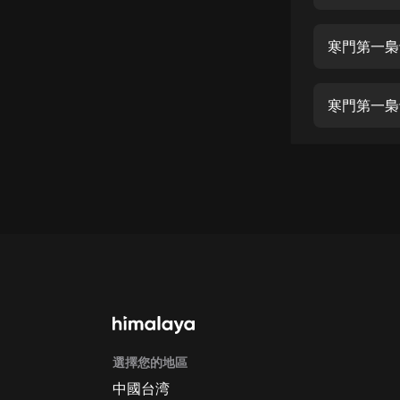
經典名著
人物傳記
寒門第一梟
電影
生活
寒門第一梟
英語
日語
課程
少兒教育
二次元
教育培訓
IT科技
選擇您的地區
汽車
中國台湾