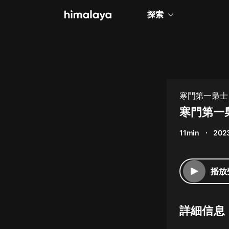
探索
全部
小說
個人成長
寒門第一梟士
相聲評書
寒門第一梟
兒童
11min
2023
歷史
情感治愈
播放
健康養生
商業財經
詳細信息
廣播劇