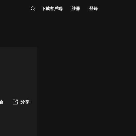
下載客戶端
註冊
登錄
論
分享