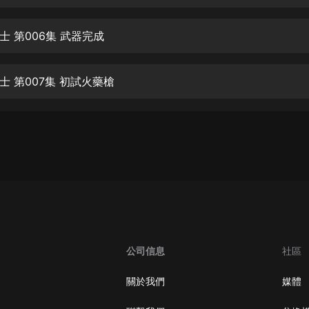
生命科學篇1-2·猴子警長科學探案記|
寶寶巴士科普
寶寶巴士
士 第006集 武器完成
【新民間劇場】我的老千江湖｜ 有聲
的紫襟｜ 魔幻千手
士 第007集 初試火藥槍
有聲的紫襟
《夜色鋼琴曲》
夜色鋼琴曲趙海洋
太荒吞天訣丨熱血玄幻丨紫襟領銜有
聲劇
有聲的紫襟
嫡女貴嫁 | 一刀蘇蘇團隊制作 | 古言
宮鬥重生爽文 多人有聲劇
公司信息
社區
一刀蘇蘇
中國大案紀實 | 每日一驚案！真實案
關於我們
媒體
件恐怖刑偵尚文
大舌頭尚文