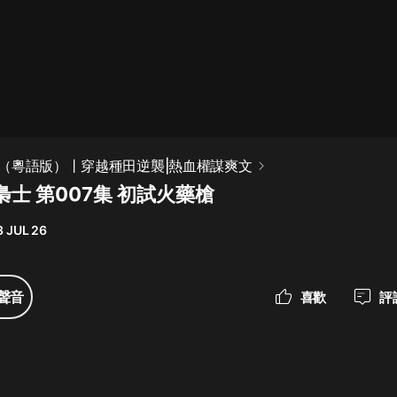
最佳女婿｜都市異能多人有聲劇｜一
種侃侃｜有聲小說
一種侃侃
米小圈上學記:一二三年級 | 暢銷出版
（粵語版）丨穿越種田逆襲|熱血權謀爽文
物
士 第007集 初試火藥槍
米小圈
 JUL 26
破壞者聯盟篇1-4季·猴子警長科學探
案記|寶寶巴士
寶寶巴士
聲音
喜歡
評
大奉打更人丨頭陀淵領銜多人有聲
劇|暢聽全集|王鶴棣、田曦薇主演影
視劇原著|賣報小郎君
頭陀淵講故事
總有這樣的歌只想一個人聽