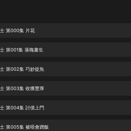
灰姑娘音樂
郭德綱於謙相聲全集
德雲社郭德綱相聲VIP
 第000集 片花
安全警長啦咘啦哆·假期篇|新篇章加
更|寶寶巴士故事
 第001集 落魄書生
寶寶巴士
凡人修仙傳|楊洋主演影視原著|薑廣
濤配音多播版本
士 第002集 巧妙捉魚
光合積木
士 第003集 收獲豐厚
摸金天師【第一季】（紫襟演播）
有聲的紫襟
士 第004集 討債上門
無敵六皇子|爆笑穿越|無敵流皇子|安
燃領銜有聲小說
安燃
士 第005集 被唔會蹭飯