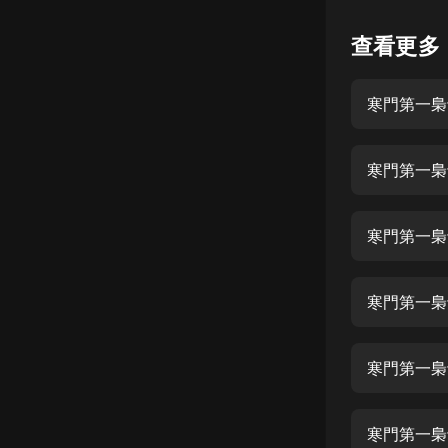
懸疑
查看更多
科幻
寒門第一梟士
好書精講
外語
寒門第一梟士
耽美
認知思維
寒門第一梟
人文
音樂
寒門第一梟
粵語
寒門第一梟
頭條
娛樂
寒門第一梟