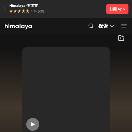
Himalaya-有聲書
打開 App
4.8k 安裝
探索