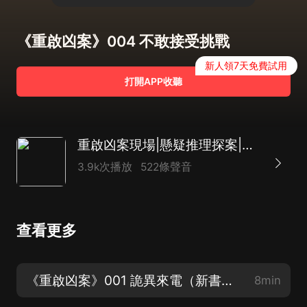
《重啟凶案》004 不敢接受挑戰
新人領7天免費試用
打開APP收聽
重啟凶案現場|懸疑推理探案|多人有聲劇
3.9k次播放
522條聲音
查看更多
《重啟凶案》001 詭異來電（新書來啦~ 求訂閱求轉發求評論）
8min