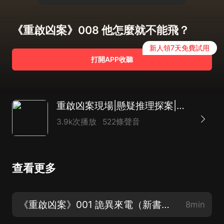
《重啟凶案》008 他怎麼就不能飛？
新人領7天免費試用
打開APP收聽
重啟凶案現場|懸疑推理探案|多人有聲劇
3.9k次播放
522條聲音
查看更多
《重啟凶案》001 詭異來電（新書來啦~ 求訂閱求轉發求評論）
8min