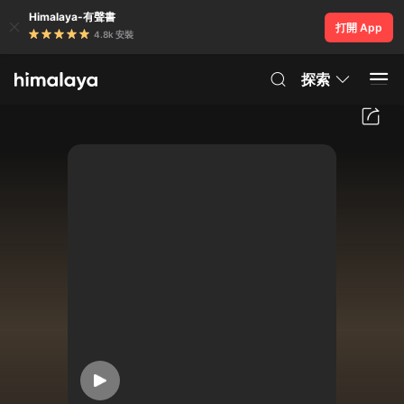
Himalaya-有聲書
打開 App
4.8k 安裝
探索