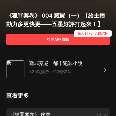
《獵罪案卷》 004 藏屍（一）【給主播
動力多更快更——五星好評打起來！】
新人領7天免費試用
打開APP收聽
獵罪案卷 | 都市犯罪小說
335次播放
612條聲音
查看更多
《獵罪案卷》 序章
7min