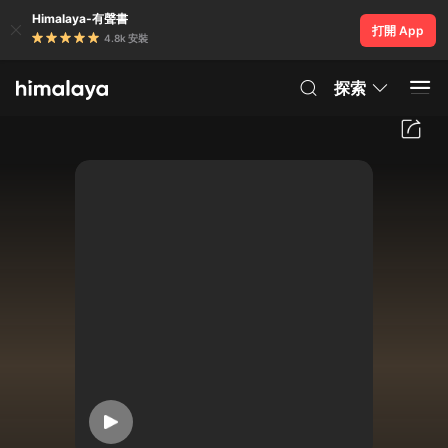
Himalaya-有聲書
打開 App
4.8k 安裝
探索