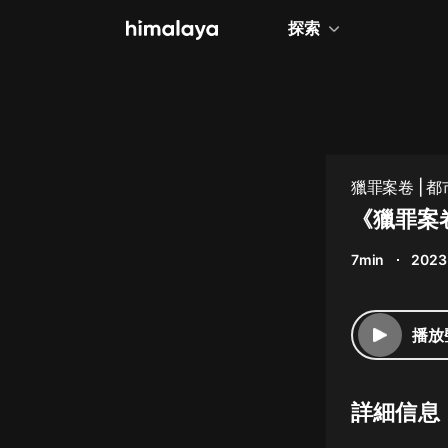
探索
全部
小說
個人成長
獵罪案卷 | 
相聲評書
《獵罪案卷
兒童
7min
2023
歷史
情感治愈
播放
健康養生
商業財經
詳細信息
廣播劇