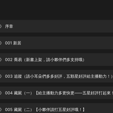
灰姑娘音樂
郭德綱於謙相聲全集
德雲社郭德綱相聲VIP
》 序章
安全警長啦咘啦哆·假期篇|新篇章加
更|寶寶巴士故事
 001 新居
寶寶巴士
凡人修仙傳|楊洋主演影視原著|薑廣
濤配音多播版本
》 002 喬易（新書上架，請小夥伴們多支持哦）
光合積木
》 003 追蹤（請小耳朵們多多好評，五顆星好評給主播動力！
摸金天師【第一季】（紫襟演播）
有聲的紫襟
》 004 藏屍（一）【給主播動力多更快更——五星好評打起來
無敵六皇子|爆笑穿越|無敵流皇子|安
燃領銜有聲小說
安燃
》 005 藏屍（二）【小夥伴請打五星好評哦！】