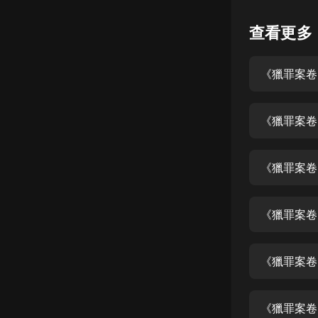
懸疑
查看更多
科幻
《獵罪案卷
好書精講
外語
《獵罪案卷》
耽美
認知思維
《獵罪案卷
人文
音樂
《獵罪案卷
粵語
《獵罪案卷
頭條
娛樂
《獵罪案卷