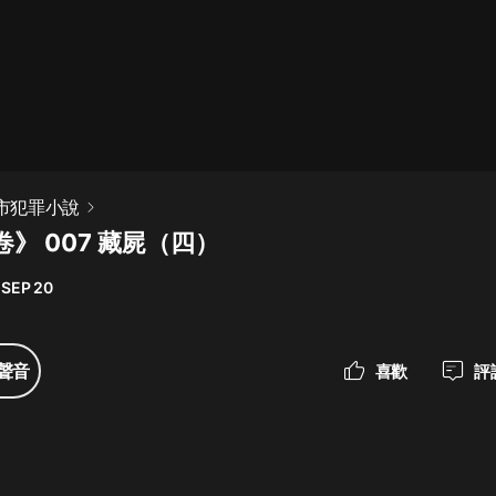
最佳女婿｜都市異能多人有聲劇｜一
種侃侃｜有聲小說
一種侃侃
米小圈上學記:一二三年級 | 暢銷出版
都市犯罪小說
物
》 007 藏屍（四）
米小圈
 SEP 20
破壞者聯盟篇1-4季·猴子警長科學探
案記|寶寶巴士
寶寶巴士
聲音
喜歡
評
大奉打更人丨頭陀淵領銜多人有聲
劇|暢聽全集|王鶴棣、田曦薇主演影
視劇原著|賣報小郎君
頭陀淵講故事
總有這樣的歌只想一個人聽