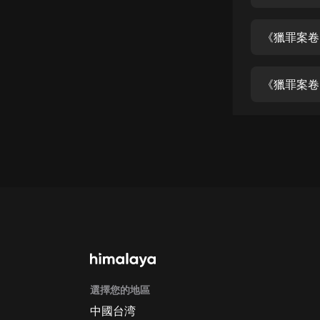
經典名著
人物傳記
《獵罪案卷》
電影
生活
《獵罪案卷》
英語
日語
課程
少兒教育
二次元
教育培訓
IT科技
選擇您的地區
汽車
中國台湾