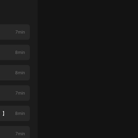
7min
8min
8min
）
7min
！】
8min
7min