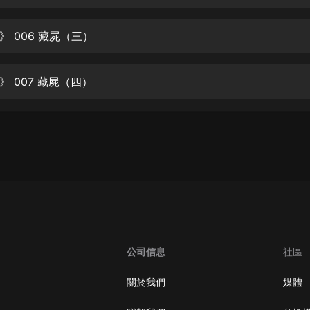
生命科學篇1-2·猴子警長科學探案記|
寶寶巴士科普
寶寶巴士
 006 藏屍（三）
【新民間劇場】我的老千江湖｜ 有聲
的紫襟｜ 魔幻千手
 007 藏屍（四）
有聲的紫襟
《夜色鋼琴曲》
夜色鋼琴曲趙海洋
太荒吞天訣丨熱血玄幻丨紫襟領銜有
聲劇
有聲的紫襟
嫡女貴嫁 | 一刀蘇蘇團隊制作 | 古言
宮鬥重生爽文 多人有聲劇
公司信息
社區
一刀蘇蘇
中國大案紀實 | 每日一驚案！真實案
關於我們
媒體
件恐怖刑偵尚文
大舌頭尚文