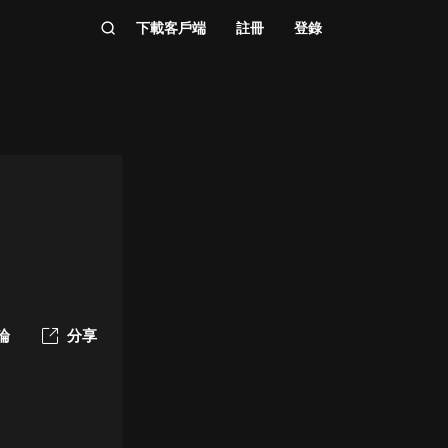
下載客戶端
註冊
登錄
論
分享