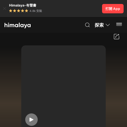
Himalaya-有聲書
打開 App
4.8k 安裝
探索