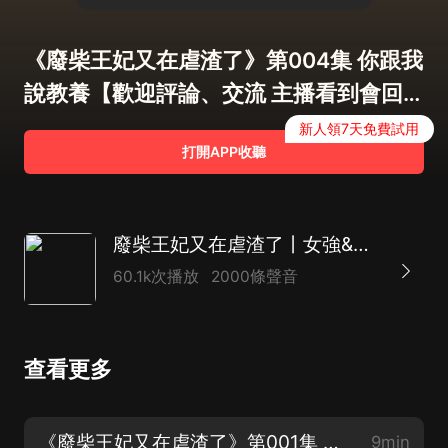
《廢柴王妃又在虐渣了》第004集 你跟我
說教養【歡迎評論、交流 主播看到會回
復】
新人領7天免費試用
打開APP收聽
廢柴王妃又在虐渣了丨女強&逆襲丨真人多播丨幻言有聲劇
60.1k次播放
2000條聲音
查看更多
《廢柴王妃又在虐渣了》第001集 傻子大小姐【收聽！訂閱，關注主播！】
9min