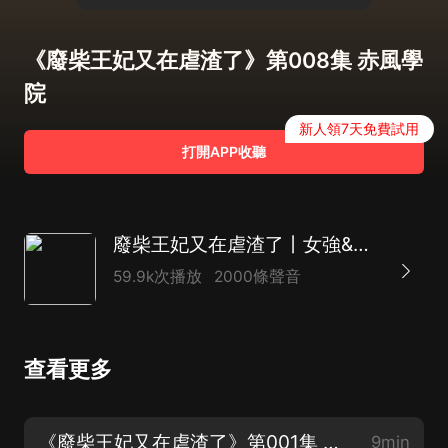
《廢柴王妃又在虐渣了》第008集 赤風學
院
新人領7天免費試用
打開APP收聽
廢柴王妃又在虐渣了丨女強&逆襲丨真人多播丨幻言有聲劇
59.9k次播放
2000條聲音
查看更多
《廢柴王妃又在虐渣了》第001集 傻子大小姐【收聽！訂閱，關注主播！】
9min