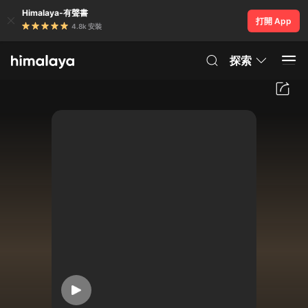
Himalaya-有聲書
打開 App
4.8k 安裝
探索