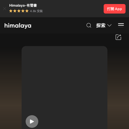
Himalaya-有聲書
打開 App
4.8k 安裝
探索