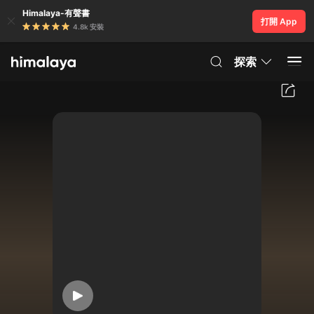
Himalaya-有聲書
打開 App
4.8k 安裝
探索