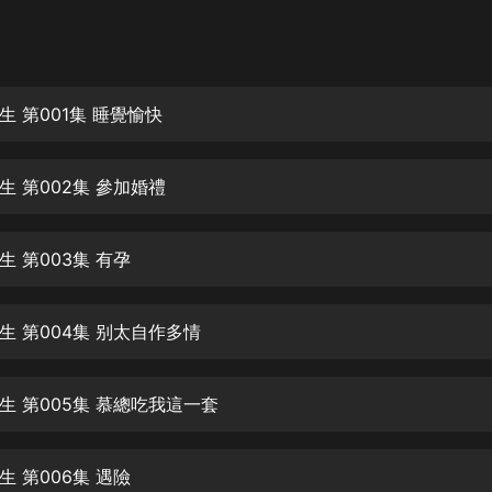
灰姑娘音樂
郭德綱於謙相聲全集
德雲社郭德綱相聲VIP
 第001集 睡覺愉快
安全警長啦咘啦哆·假期篇|新篇章加
更|寶寶巴士故事
生 第002集 參加婚禮
寶寶巴士
凡人修仙傳|楊洋主演影視原著|薑廣
濤配音多播版本
 第003集 有孕
光合積木
生 第004集 别太自作多情
摸金天師【第一季】（紫襟演播）
有聲的紫襟
生 第005集 慕總吃我這一套
無敵六皇子|爆笑穿越|無敵流皇子|安
燃領銜有聲小說
安燃
 第006集 遇險