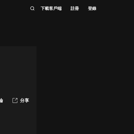
下載客戶端
註冊
登錄
論
分享