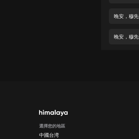
經典名著
人物傳記
晚安，穆先
電影
生活
晚安，穆先
英語
日語
課程
少兒教育
二次元
教育培訓
IT科技
選擇您的地區
汽車
中國台湾