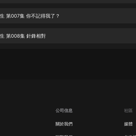
生命科學篇1-2·猴子警長科學探案記|
寶寶巴士科普
寶寶巴士
生 第007集 你不記得我了？
【新民間劇場】我的老千江湖｜ 有聲
的紫襟｜ 魔幻千手
生 第008集 針鋒相對
有聲的紫襟
《夜色鋼琴曲》
夜色鋼琴曲趙海洋
太荒吞天訣丨熱血玄幻丨紫襟領銜有
聲劇
有聲的紫襟
嫡女貴嫁 | 一刀蘇蘇團隊制作 | 古言
宮鬥重生爽文 多人有聲劇
公司信息
社區
一刀蘇蘇
中國大案紀實 | 每日一驚案！真實案
關於我們
媒體
件恐怖刑偵尚文
大舌頭尚文