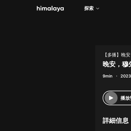
探索
全部
小說
個人成長
【多播】晚安
相聲評書
晚安，穆先
兒童
9min
2023
歷史
情感治愈
播放
健康養生
商業財經
詳細信息
廣播劇