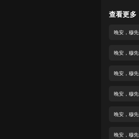
懸疑
查看更多
科幻
晚安，穆先生
好書精講
外語
晚安，穆先
耽美
認知思維
晚安，穆先生
人文
音樂
晚安，穆先
粵語
晚安，穆先
頭條
娛樂
晚安，穆先生