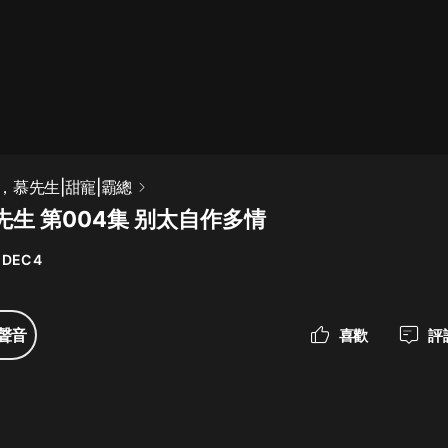
最佳女婿｜都市異能多人有聲劇｜一
種侃侃｜有聲小說
一種侃侃
米小圈上學記:一二三年級 | 暢銷出版
，慕先生|甜寵|霸總
物
生 第004集 别太自作多情
米小圈
 DEC 4
破壞者聯盟篇1-4季·猴子警長科學探
案記|寶寶巴士
寶寶巴士
聲音
喜歡
評
大奉打更人丨頭陀淵領銜多人有聲
劇|暢聽全集|王鶴棣、田曦薇主演影
視劇原著|賣報小郎君
頭陀淵講故事
總有這樣的歌只想一個人聽