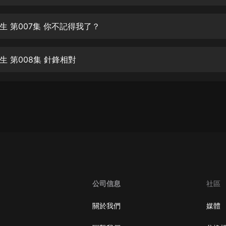
生命科學篇1-2·猴子警長科學探案記|
寶寶巴士科普
寶寶巴士
生 第007集 你不記得我了？
【新民間劇場】我的老千江湖｜ 有聲
的紫襟｜ 魔幻千手
生 第008集 針鋒相對
有聲的紫襟
《夜色鋼琴曲》
夜色鋼琴曲趙海洋
太荒吞天訣丨熱血玄幻丨紫襟領銜有
聲劇
有聲的紫襟
嫡女貴嫁 | 一刀蘇蘇團隊制作 | 古言
宮鬥重生爽文 多人有聲劇
公司信息
社區
一刀蘇蘇
中國大案紀實 | 每日一驚案！真實案
關於我們
媒體
件恐怖刑偵尚文
大舌頭尚文