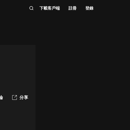
下載客戶端
註冊
登錄
論
分享