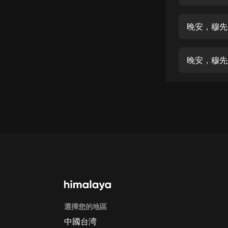
經典名著
人物傳記
晚安，穆先
電影
生活
晚安，穆先
英語
日語
課程
少兒教育
二次元
教育培訓
IT科技
選擇您的地區
汽車
中國台湾