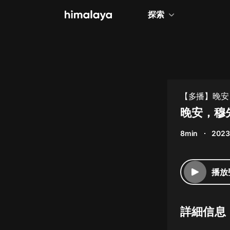
探索
全部
小說
個人成長
【多播】晚安
相聲評書
晚安，穆先
兒童
8min
2023
歷史
情感治愈
播放
健康養生
商業財經
詳細信息
廣播劇