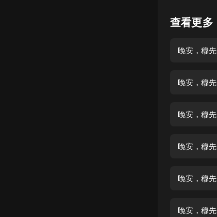
懸疑
查看更多
科幻
晚安，穆先生
好書精講
外語
晚安，穆先
耽美
認知思維
晚安，穆先生
人文
音樂
晚安，穆先
粵語
晚安，穆先
頭條
娛樂
晚安，穆先生