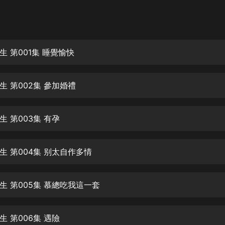
灰姑娘音樂
郭德綱於謙相聲全集
德雲社郭德綱相聲VIP
 第001集 睡覺愉快
安全警長啦咘啦哆·假期篇|新篇章加
更|寶寶巴士故事
生 第002集 參加婚禮
寶寶巴士
凡人修仙傳|楊洋主演影視原著|薑廣
濤配音多播版本
 第003集 有孕
光合積木
生 第004集 别太自作多情
摸金天師【第一季】（紫襟演播）
有聲的紫襟
生 第005集 慕總吃我這一套
無敵六皇子|爆笑穿越|無敵流皇子|安
燃領銜有聲小說
安燃
 第006集 遇險