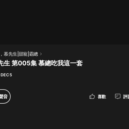
最佳女婿｜都市異能多人有聲劇｜一
種侃侃｜有聲小說
一種侃侃
米小圈上學記:一二三年級 | 暢銷出版
，慕先生|甜寵|霸總
物
生 第005集 慕總吃我這一套
米小圈
 DEC 5
破壞者聯盟篇1-4季·猴子警長科學探
案記|寶寶巴士
寶寶巴士
聲音
喜歡
評
大奉打更人丨頭陀淵領銜多人有聲
劇|暢聽全集|王鶴棣、田曦薇主演影
視劇原著|賣報小郎君
頭陀淵講故事
總有這樣的歌只想一個人聽