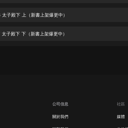
生命科學篇1-2·猴子警長科學探案記|
寶寶巴士科普
寶寶巴士
06 太子殿下 上（新書上架爆更中）
【新民間劇場】我的老千江湖｜ 有聲
的紫襟｜ 魔幻千手
07 太子殿下 下（新書上架爆更中）
有聲的紫襟
《夜色鋼琴曲》
夜色鋼琴曲趙海洋
太荒吞天訣丨熱血玄幻丨紫襟領銜有
聲劇
有聲的紫襟
嫡女貴嫁 | 一刀蘇蘇團隊制作 | 古言
宮鬥重生爽文 多人有聲劇
公司信息
社區
一刀蘇蘇
中國大案紀實 | 每日一驚案！真實案
關於我們
媒體
件恐怖刑偵尚文
大舌頭尚文