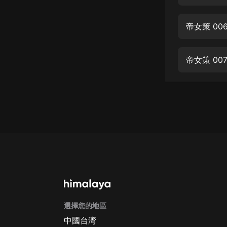
經典名著
人物傳記
帝女策 0
電影
生活
帝女策 0
英語
日語
課程
少兒教育
二次元
教育培訓
IT科技
選擇您的地區
汽車
中國台湾