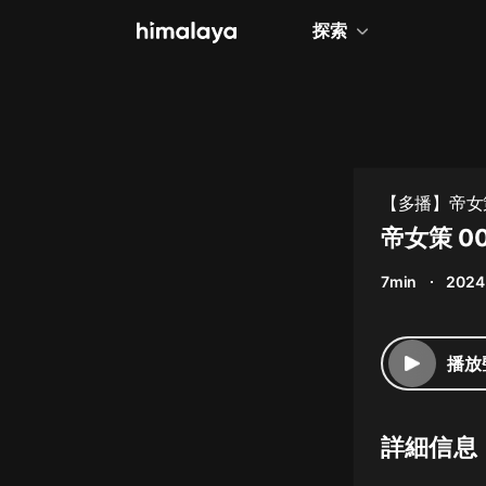
探索
全部
小說
個人成長
【多播】帝女
相聲評書
帝女策 0
兒童
7min
2024
歷史
情感治愈
播放
健康養生
商業財經
詳細信息
廣播劇