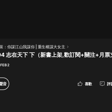
最佳女婿｜都市異能多人有聲劇｜一
種侃侃｜有聲小說
一種侃侃
米小圈上學記:一二三年級 | 暢銷出版
策：你謀江山我謀你 | 重生權謀大女主
物
04 志在天下 下（新書上架,歡訂閱+關注+月
米小圈
 FEB 2
破壞者聯盟篇1-4季·猴子警長科學探
案記|寶寶巴士
寶寶巴士
聲音
喜歡
評
大奉打更人丨頭陀淵領銜多人有聲
劇|暢聽全集|王鶴棣、田曦薇主演影
視劇原著|賣報小郎君
頭陀淵講故事
總有這樣的歌只想一個人聽