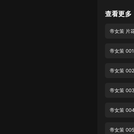
懸疑
查看更多
科幻
帝女策 片
好書精講
外語
帝女策 00
耽美
認知思維
帝女策 0
人文
音樂
帝女策 0
粵語
帝女策 0
頭條
娛樂
帝女策 0