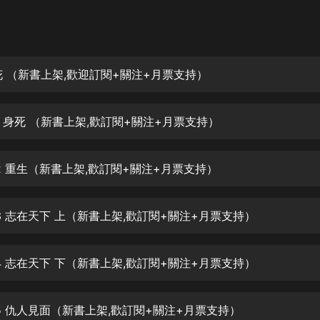
灰姑娘音樂
郭德綱於謙相聲全集
德雲社郭德綱相聲VIP
花 （新書上架,歡迎訂閱+關注+月票支持）
安全警長啦咘啦哆·假期篇|新篇章加
更|寶寶巴士故事
1 身死 （新書上架,歡訂閱+關注+月票支持）
寶寶巴士
凡人修仙傳|楊洋主演影視原著|薑廣
濤配音多播版本
02 重生（新書上架,歡訂閱+關注+月票支持）
光合積木
03 志在天下 上（新書上架,歡訂閱+關注+月票支持）
摸金天師【第一季】（紫襟演播）
有聲的紫襟
04 志在天下 下（新書上架,歡訂閱+關注+月票支持）
無敵六皇子|爆笑穿越|無敵流皇子|安
燃領銜有聲小說
安燃
05 仇人見面（新書上架,歡訂閱+關注+月票支持）