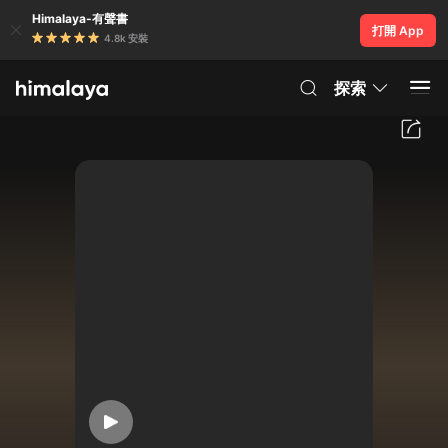
Himalaya-有聲書
打開 App
4.8k 安裝
探索