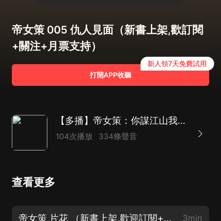
帝女策 005 仇人見面（新書上架,歡訂閱
+關注+月票支持）
新人領7天免費試用
打開APP收聽
【多播】帝女策：你謀江山我謀你 | 重生權謀大女主
104次播放
334條聲音
查看更多
帝女策 片花 （新書上架,歡迎訂閱+關注+月票支持）
3min