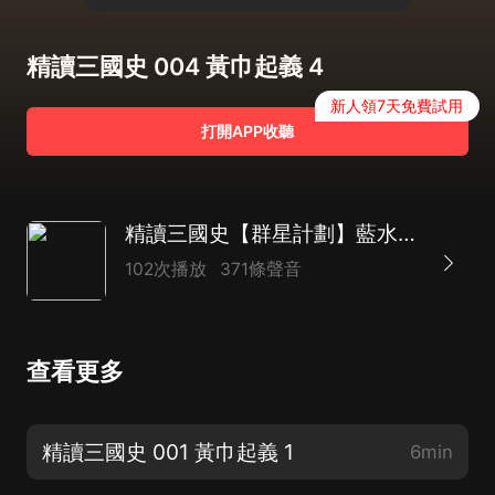
精讀三國史 004 黃巾起義 4
新人領7天免費試用
打開APP收聽
精讀三國史【群星計劃】藍水飛舟作品 | 比三國演義還要精彩的正史解讀 | 三國風雲 | 劉備曹操孫權關羽 | 成都北演播
102次播放
371條聲音
查看更多
精讀三國史 001 黃巾起義 1
6min