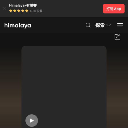
Himalaya-有聲書
打開 App
4.8k 安裝
探索