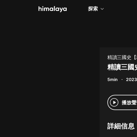
探索
全部
小說
個人成長
精讀三國史【群
備曹操孫權關羽
相聲評書
精讀三國史
兒童
5min
2023
歷史
情感治愈
播放聲
健康養生
商業財經
詳細信息
廣播劇