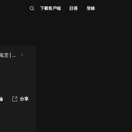
下載客戶端
註冊
登錄
雲 | 劉
論
分享