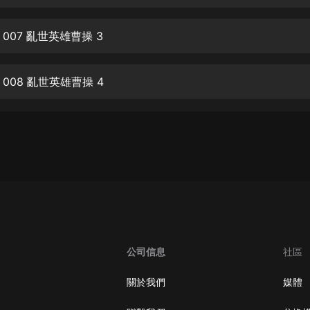
生命科學篇1-2·猴子警長科學探案記|
寶寶巴士科普
寶寶巴士
007 亂世英雄曹操 3
【新民間劇場】我的老千江湖｜ 有聲
的紫襟｜ 魔幻千手
008 亂世英雄曹操 4
有聲的紫襟
《夜色鋼琴曲》
夜色鋼琴曲趙海洋
太荒吞天訣丨熱血玄幻丨紫襟領銜有
聲劇
有聲的紫襟
嫡女貴嫁 | 一刀蘇蘇團隊制作 | 古言
宮鬥重生爽文 多人有聲劇
公司信息
社區
一刀蘇蘇
中國大案紀實 | 每日一驚案！真實案
關於我們
媒體
件恐怖刑偵尚文
大舌頭尚文