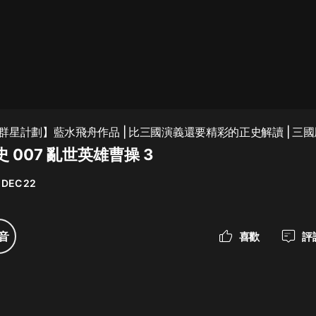
最佳女婿｜都市異能多人有聲劇｜一
種侃侃｜有聲小說
一種侃侃
米小圈上學記:一二三年級 | 暢銷出版
星計劃】藍水飛舟作品 | 比三國演義還要精彩的正史解讀 | 三國風
物
 | 成都北演播
 007 亂世英雄曹操 3
米小圈
 DEC 22
破壞者聯盟篇1-4季·猴子警長科學探
案記|寶寶巴士
寶寶巴士
音
喜歡
評
大奉打更人丨頭陀淵領銜多人有聲
劇|暢聽全集|王鶴棣、田曦薇主演影
視劇原著|賣報小郎君
頭陀淵講故事
總有這樣的歌只想一個人聽