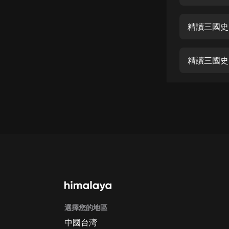
經典名著
人物傳記
精讀三國史 
電影
生活
精讀三國史 
英語
日語
課程
少兒教育
二次元
教育培訓
IT科技
選擇您的地區
汽車
中國台湾