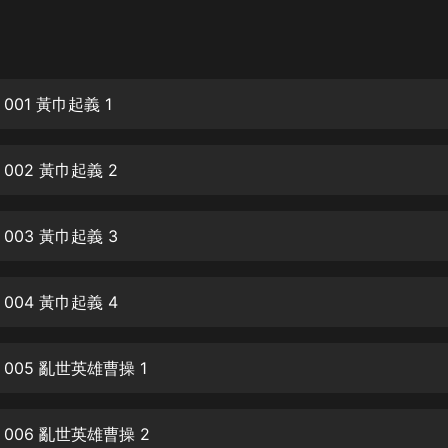
灰姑娘音樂
郭德綱於謙相聲全集
德雲社郭德綱相聲VIP
001 黃巾起義 1
安全警長啦咘啦哆·假期篇|新篇章加
更|寶寶巴士故事
002 黃巾起義 2
寶寶巴士
凡人修仙傳|楊洋主演影視原著|薑廣
濤配音多播版本
003 黃巾起義 3
光合積木
004 黃巾起義 4
摸金天師【第一季】（紫襟演播）
有聲的紫襟
005 亂世英雄曹操 1
無敵六皇子|爆笑穿越|無敵流皇子|安
燃領銜有聲小說
安燃
006 亂世英雄曹操 2