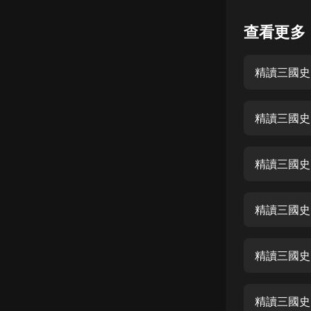
懸疑
查看更多
科幻
精讀三國史 
好書精講
外語
精讀三國史 
耽美
認知思維
精讀三國史 
人文
音樂
精讀三國史 
粵語
精讀三國史 
頭條
娛樂
精讀三國史 