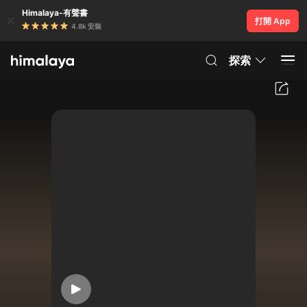
Himalaya-有聲書
打開 App
4.8k 安裝
探索