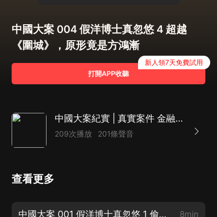
中國大案 004 假洋博士真忽悠 4 超越
《圍城》，原形竟是方鴻漸
新人領7天免費試用
打開APP收聽
中國大案紀實 | 真實案件 金融緝毒 刑事要案
209次播放
201條聲音
查看更多
中國大案 001 假洋博士真忽悠 1 偷渡赴美，耶魯大學掃大街
8min