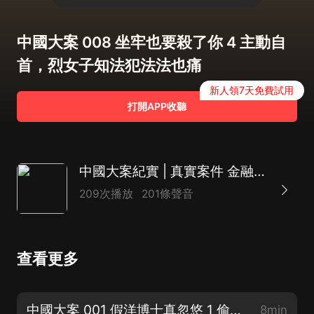
中國大案 008 坐牢也要殺了你 4 主動自
首，烈女子知法犯法法也痛
新人領7天免費試用
打開APP收聽
中國大案紀實 | 真實案件 金融緝毒 刑事要案
209次播放
201條聲音
查看更多
中國大案 001 假洋博士真忽悠 1 偷渡赴美，耶魯大學掃大街
8min