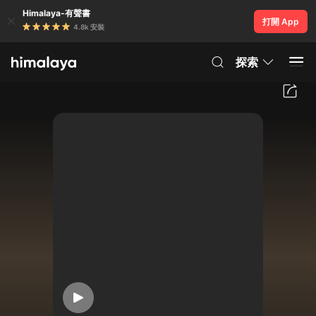
Himalaya-有聲書
打開 App
4.8k 安裝
探索