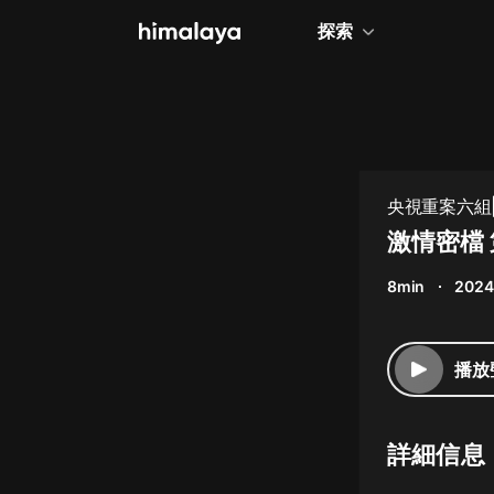
探索
全部
小說
個人成長
央視重案六組
相聲評書
激情密檔 
兒童
8min
2024
歷史
情感治愈
播放
健康養生
商業財經
詳細信息
廣播劇