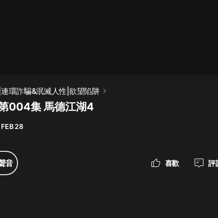
最佳女婿｜都市異能多人有聲劇｜一
種侃侃｜有聲小說
一種侃侃
米小圈上學記:一二三年級 | 暢銷出版
|連環詐騙&泯滅人性|欲望陷阱
物
第004集 馬德江湖4
米小圈
 FEB 28
破壞者聯盟篇1-4季·猴子警長科學探
案記|寶寶巴士
寶寶巴士
聲音
喜歡
評
大奉打更人丨頭陀淵領銜多人有聲
劇|暢聽全集|王鶴棣、田曦薇主演影
視劇原著|賣報小郎君
頭陀淵講故事
總有這樣的歌只想一個人聽