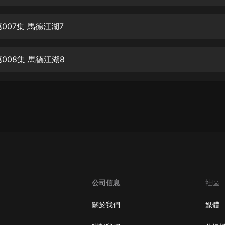
生命科學篇1-2·猴子警長科學探案記|
寶寶巴士科普
寶寶巴士
007集 馬德江湖7
【新民間劇場】我的老千江湖｜ 有聲
的紫襟｜ 魔幻千手
008集 馬德江湖8
有聲的紫襟
《夜色鋼琴曲》
夜色鋼琴曲趙海洋
太荒吞天訣丨熱血玄幻丨紫襟領銜有
聲劇
有聲的紫襟
嫡女貴嫁 | 一刀蘇蘇團隊制作 | 古言
宮鬥重生爽文 多人有聲劇
公司信息
社區
一刀蘇蘇
中國大案紀實 | 每日一驚案！真實案
關於我們
媒體
件恐怖刑偵尚文
大舌頭尚文