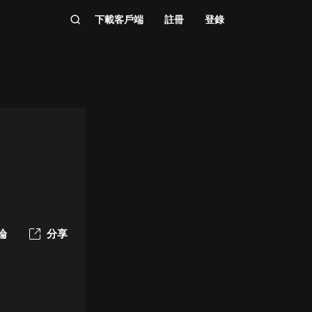
下載客戶端
註冊
登錄
論
分享