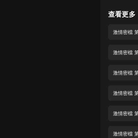
懸疑
查看更多
科幻
激情密檔 第
好書精講
外語
激情密檔 第
耽美
認知思維
激情密檔 第
人文
音樂
激情密檔 第
粵語
激情密檔 第
頭條
娛樂
激情密檔 第