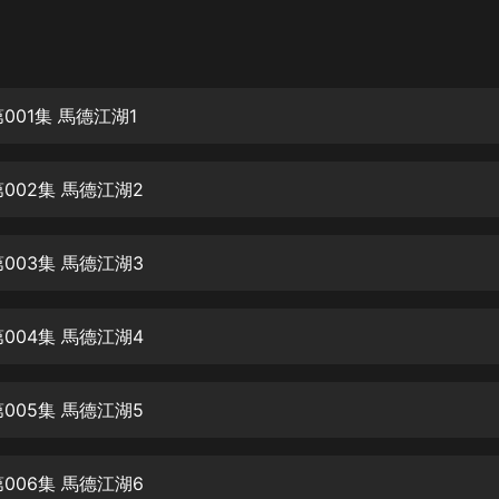
灰姑娘音樂
郭德綱於謙相聲全集
德雲社郭德綱相聲VIP
001集 馬德江湖1
安全警長啦咘啦哆·假期篇|新篇章加
更|寶寶巴士故事
002集 馬德江湖2
寶寶巴士
凡人修仙傳|楊洋主演影視原著|薑廣
濤配音多播版本
003集 馬德江湖3
光合積木
004集 馬德江湖4
摸金天師【第一季】（紫襟演播）
有聲的紫襟
005集 馬德江湖5
無敵六皇子|爆笑穿越|無敵流皇子|安
燃領銜有聲小說
安燃
006集 馬德江湖6