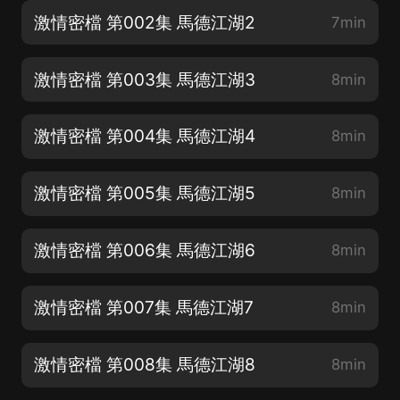
激情密檔 第002集 馬德江湖2
7min
激情密檔 第003集 馬德江湖3
8min
激情密檔 第004集 馬德江湖4
8min
激情密檔 第005集 馬德江湖5
8min
激情密檔 第006集 馬德江湖6
8min
激情密檔 第007集 馬德江湖7
8min
激情密檔 第008集 馬德江湖8
8min