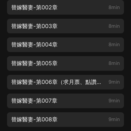
替嫁醫妻-第002章
8min
替嫁醫妻-第003章
8min
替嫁醫妻-第004章
8min
替嫁醫妻-第005章
8min
替嫁醫妻-第006章（求月票、點讚、評價）
9min
替嫁醫妻-第007章
9min
替嫁醫妻-第008章
9min