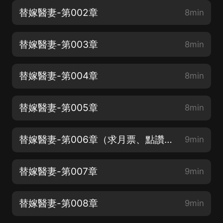
替嫁醫妻-第002章
8min
替嫁醫妻-第003章
8min
替嫁醫妻-第004章
8min
替嫁醫妻-第005章
8min
替嫁醫妻-第006章（求月票、點讚、評價）
9min
替嫁醫妻-第007章
9min
替嫁醫妻-第008章
9min