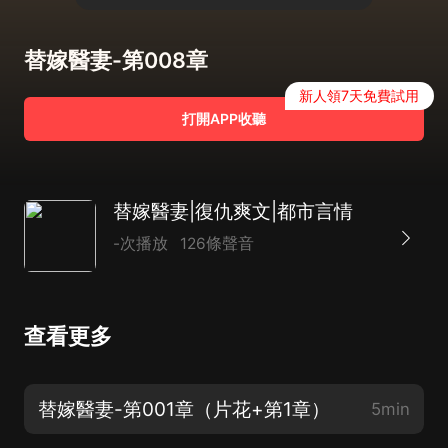
替嫁醫妻-第008章
新人領7天免費試用
打開APP收聽
替嫁醫妻|復仇爽文|都市言情
-次播放
126條聲音
查看更多
替嫁醫妻-第001章（片花+第1章）
5min