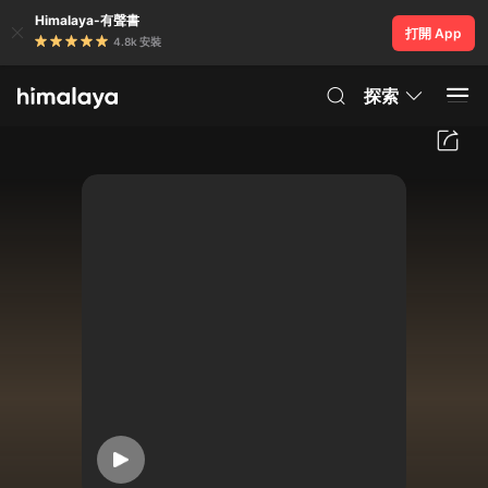
Himalaya-有聲書
打開 App
4.8k 安裝
探索