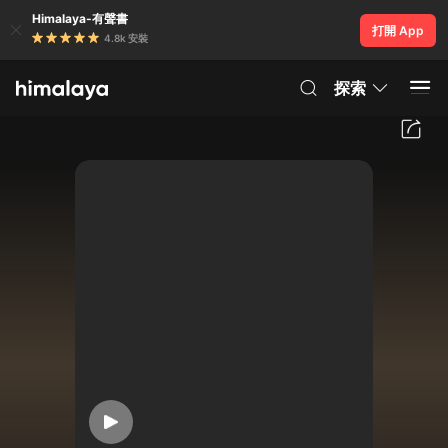
Himalaya-有聲書
打開 App
4.8k 安裝
探索