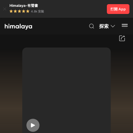
Himalaya-有聲書
打開 App
4.8k 安裝
探索