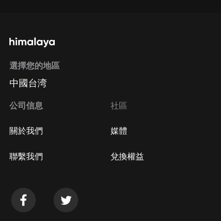
選擇您的地區
中國台湾
公司信息
社區
關於我們
媒體
聯繫我們
兌換權益