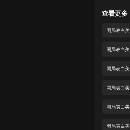
懸疑
查看更多
科幻
開局表白美
好書精講
外語
開局表白美
耽美
認知思維
開局表白美
人文
音樂
開局表白美
粵語
開局表白美
頭條
娛樂
開局表白美