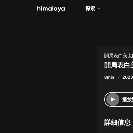
探索
全部
小說
個人成長
開局表白美女
相聲評書
開局表白美
兒童
8min
2023
歷史
情感治愈
播放
健康養生
商業財經
詳細信息
廣播劇