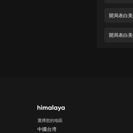
經典名著
人物傳記
開局表白美
電影
生活
開局表白美
英語
日語
課程
少兒教育
二次元
教育培訓
IT科技
選擇您的地區
汽車
中國台湾