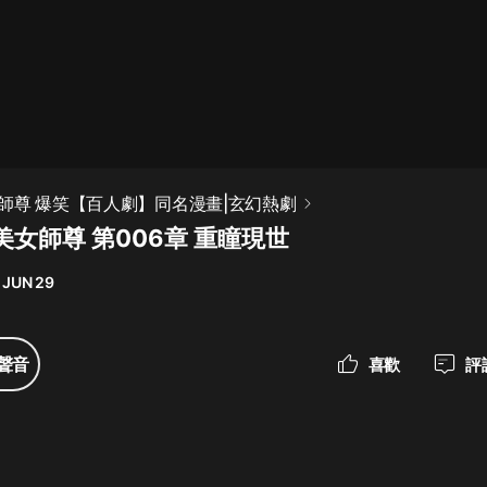
最佳女婿｜都市異能多人有聲劇｜一
種侃侃｜有聲小說
一種侃侃
米小圈上學記:一二三年級 | 暢銷出版
師尊 爆笑【百人劇】同名漫畫|玄幻熱劇
物
女師尊 第006章 重瞳現世
米小圈
 JUN 29
破壞者聯盟篇1-4季·猴子警長科學探
案記|寶寶巴士
寶寶巴士
聲音
喜歡
評
大奉打更人丨頭陀淵領銜多人有聲
劇|暢聽全集|王鶴棣、田曦薇主演影
視劇原著|賣報小郎君
頭陀淵講故事
總有這樣的歌只想一個人聽