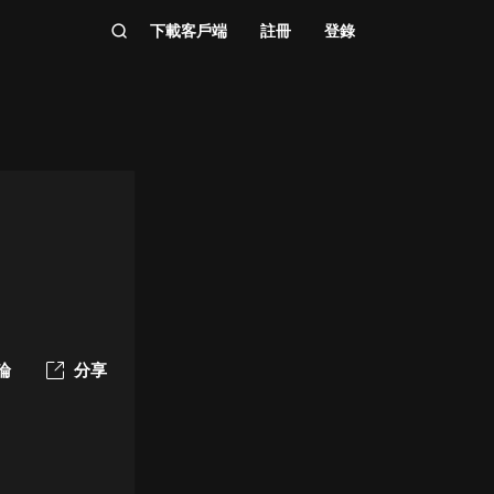
下載客戶端
註冊
登錄
論
分享