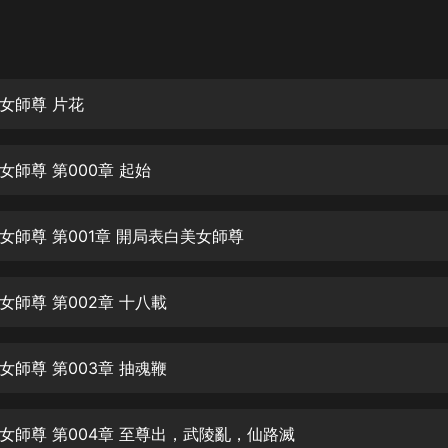
灰姑娘音樂
郭德綱於謙相聲全集
德雲社郭德綱相聲VIP
女師尊 片花
安全警長啦咘啦哆·假期篇|新篇章加
更|寶寶巴士故事
女師尊 第000章 起始
寶寶巴士
凡人修仙傳|楊洋主演影視原著|薑廣
濤配音多播版本
女師尊 第001章 開局表白美女師尊
光合積木
女師尊 第002章 十八載
摸金天師【第一季】（紫襟演播）
有聲的紫襟
女師尊 第003章 抽魂鞭
無敵六皇子|爆笑穿越|無敵流皇子|安
燃領銜有聲小說
安燃
女師尊 第004章 至尊出，武陵亂，仙路滅