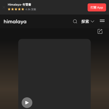
Himalaya-有聲書
打開 App
4.8k 安裝
探索