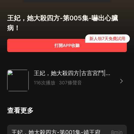
王妃，她大殺四方-第005集-嚇出心臟
病！
新人領7天免費試用
打開APP收聽
王妃，她大殺四方|古言宮鬥|虐戀|大女主|精品多播
116次播放
307條聲音
查看更多
王妃，她大殺四方-第001集-靖王府
8min