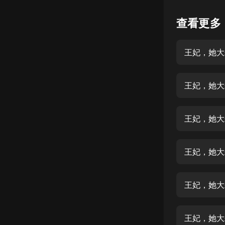
懸疑
查看更多
科幻
王妃，她大
好書精講
外語
王妃，她大
耽美
認知思維
王妃，她大
人文
音樂
王妃，她大
粵語
王妃，她大
頭條
娛樂
王妃，她大