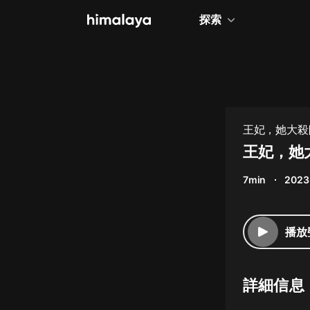
探索
全部
小說
個人成長
王妃，她大殺
相聲評書
王妃，她
兒童
7min
2023 
歷史
情感治愈
播放
健康養生
商業財經
詳細信息
廣播劇