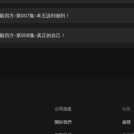
生命科學篇1-2·猴子警長科學探案記|
寶寶巴士科普
寶寶巴士
殺四方-第007集-本王說到做到！
【新民間劇場】我的老千江湖｜ 有聲
的紫襟｜ 魔幻千手
殺四方-第008集-真正的自己！
有聲的紫襟
《夜色鋼琴曲》
夜色鋼琴曲趙海洋
太荒吞天訣丨熱血玄幻丨紫襟領銜有
聲劇
有聲的紫襟
嫡女貴嫁 | 一刀蘇蘇團隊制作 | 古言
宮鬥重生爽文 多人有聲劇
公司信息
社區
一刀蘇蘇
中國大案紀實 | 每日一驚案！真實案
關於我們
媒體
件恐怖刑偵尚文
大舌頭尚文