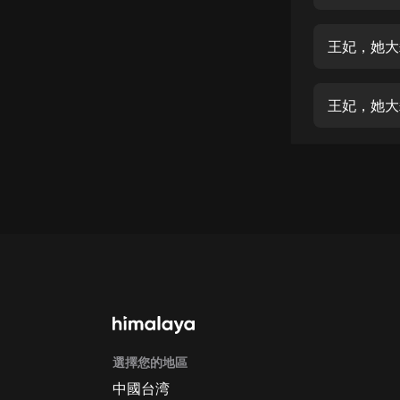
經典名著
人物傳記
王妃，她大
電影
生活
王妃，她大
英語
日語
課程
少兒教育
二次元
教育培訓
IT科技
選擇您的地區
汽車
中國台湾