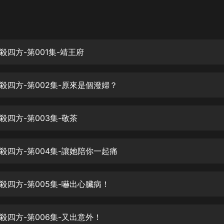
灰姑娘音樂
郭德綱於謙相聲全集
德雲社郭德綱相聲VIP
殺四方-第001集-靖王府
安全警長啦咘啦哆·假期篇|新篇章加
更|寶寶巴士故事
殺四方-第002集-原來是個潑婦？
寶寶巴士
凡人修仙傳|楊洋主演影視原著|薑廣
濤配音多播版本
殺四方-第003集-敬茶
光合積木
殺四方-第004集-讓她陪你一起痛
摸金天師【第一季】（紫襟演播）
有聲的紫襟
殺四方-第005集-嚇出心臟病！
無敵六皇子|爆笑穿越|無敵流皇子|安
燃領銜有聲小說
安燃
殺四方-第006集-又出意外！