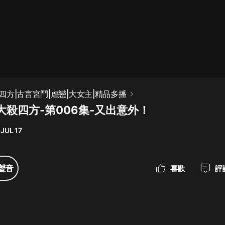
最佳女婿｜都市異能多人有聲劇｜一
種侃侃｜有聲小說
一種侃侃
米小圈上學記:一二三年級 | 暢銷出版
四方|古言宮鬥|虐戀|大女主|精品多播
物
大殺四方-第006集-又出意外！
米小圈
JUL 17
破壞者聯盟篇1-4季·猴子警長科學探
案記|寶寶巴士
寶寶巴士
聲音
喜歡
評
大奉打更人丨頭陀淵領銜多人有聲
劇|暢聽全集|王鶴棣、田曦薇主演影
視劇原著|賣報小郎君
頭陀淵講故事
總有這樣的歌只想一個人聽