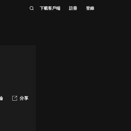
下載客戶端
註冊
登錄
論
分享