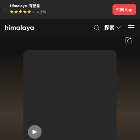
Himalaya-有聲書
打開 App
4.8k 安裝
探索