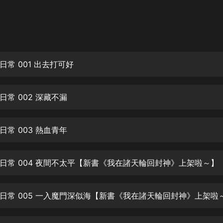
灰姑娘音樂
郭德綱於謙相聲全集
德雲社郭德綱相聲VIP
常 001 出去打可好
安全警長啦咘啦哆·假期篇|新篇章加
更|寶寶巴士故事
寶寶巴士
常 002 深藏不漏
凡人修仙傳|楊洋主演影視原著|薑廣
濤配音多播版本
光合積木
常 003 熱血青年
摸金天師【第一季】（紫襟演播）
有聲的紫襟
日常 004 夜間不太平【新書《我在諸天輪回封神》上架啦～】
無敵六皇子|爆笑穿越|無敵流皇子|安
日常 005 一入魔門深似海【新書《我在諸天輪回封神》上架啦
燃領銜有聲小說
安燃