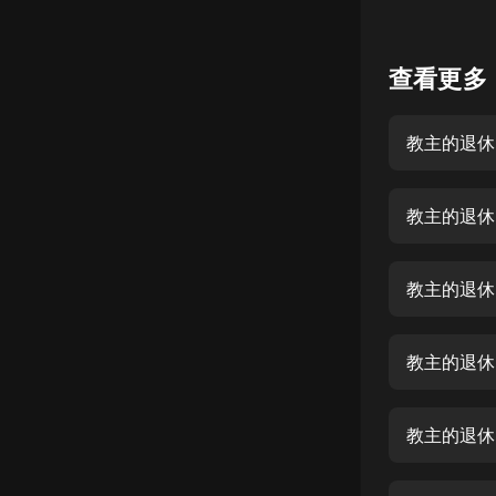
懸疑
查看更多
科幻
好書精講
教主的退休日
外語
耽美
教主的退休日
認知思維
人文
教主的退休日
音樂
教主的退休
粵語
頭條
教主的退休
娛樂