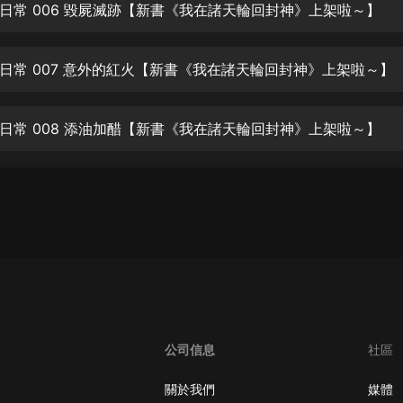
生命科學篇1-2·猴子警長科學探案記|
日常 006 毀屍滅跡【新書《我在諸天輪回封神》上架啦～】
寶寶巴士科普
寶寶巴士
日常 007 意外的紅火【新書《我在諸天輪回封神》上架啦～】
【新民間劇場】我的老千江湖｜ 有聲
的紫襟｜ 魔幻千手
有聲的紫襟
日常 008 添油加醋【新書《我在諸天輪回封神》上架啦～】
《夜色鋼琴曲》
夜色鋼琴曲趙海洋
太荒吞天訣丨熱血玄幻丨紫襟領銜有
聲劇
有聲的紫襟
嫡女貴嫁 | 一刀蘇蘇團隊制作 | 古言
宮鬥重生爽文 多人有聲劇
一刀蘇蘇
公司信息
社區
中國大案紀實 | 每日一驚案！真實案
件恐怖刑偵尚文
關於我們
媒體
大舌頭尚文