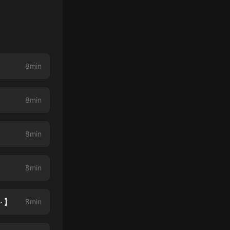
8min
8min
8min
8min
～】
8min