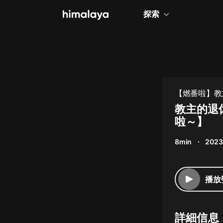
探索
全部
小說
個人成長
【燃番啦】教
相聲評書
教主的退
啦～】
兒童
8min
2023
歷史
情感治愈
播放
健康養生
商業財經
詳細信息
廣播劇