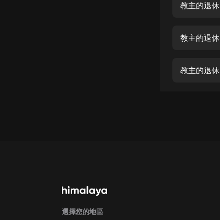
經典名著
教主的退休
人物傳記
教主的退休
電影
生活
教主的退休
英語
日語
課程
少兒教育
二次元
教育培訓
IT科技
汽車
選擇您的地區