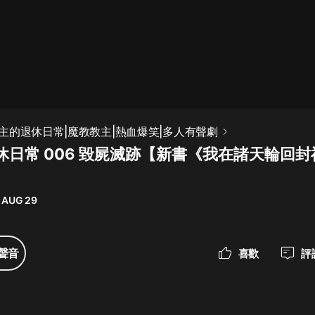
最佳女婿｜都市異能多人有聲劇｜一
種侃侃｜有聲小說
一種侃侃
米小圈上學記:一二三年級 | 暢銷出版
主的退休日常|魔教教主|熱血爆笑|多人有聲劇
物
休日常 006 毀屍滅跡【新書《我在諸天輪回
米小圈
破壞者聯盟篇1-4季·猴子警長科學探
案記|寶寶巴士
 AUG 29
寶寶巴士
大奉打更人丨頭陀淵領銜多人有聲
聲音
喜歡
評
劇|暢聽全集|王鶴棣、田曦薇主演影
視劇原著|賣報小郎君
頭陀淵講故事
總有這樣的歌只想一個人聽