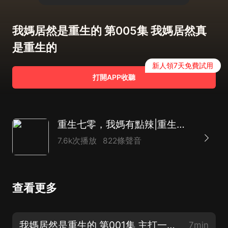
我媽居然是重生的 第005集 我媽居然真
是重生的
新人領7天免費試用
打開APP收聽
重生七零，我媽有點辣|重生種田|年代致富女強|多人
7.6k次播放
822條聲音
查看更多
我媽居然是重生的 第001集 主打一個出其不意【新書上線，求訂閱關注】
7min