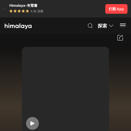
Himalaya-有聲書
打開 App
4.8k 安裝
探索