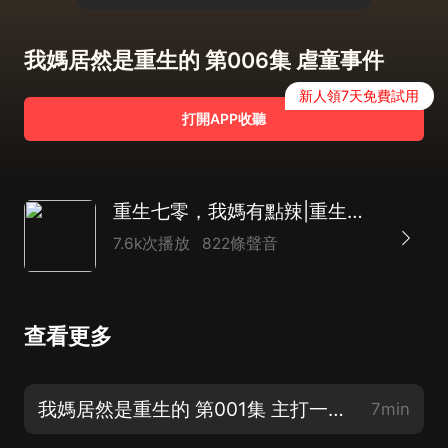
我媽居然是重生的 第006集 虐童事件
新人領7天免費試用
打開APP收聽
重生七零，我媽有點辣|重生種田|年代致富女強|多人
7.6k次播放
822條聲音
查看更多
我媽居然是重生的 第001集 主打一個出其不意【新書上線，求訂閱關注】
7min