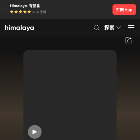
Himalaya-有聲書
打開 App
4.8k 安裝
探索