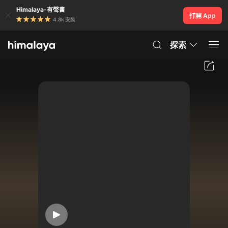
Himalaya-有聲書
打開 App
4.8k 安裝
探索