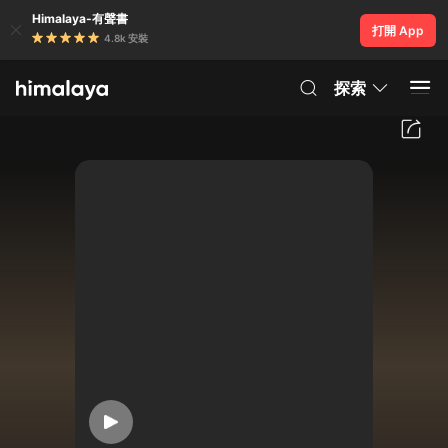
Himalaya-有聲書
打開 App
4.8k 安裝
探索