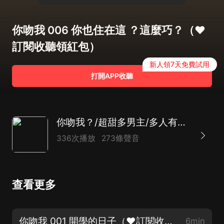
你吻我 006 你也住在這 ？這麼巧？（❤
訂閱收聽領紅包）
新人領7天免費試用
打開APP收聽
你吻我？/超甜多男主/多人有聲/一段從青蔥校園到事業有成的感情
336次播放
273條聲音
查看更多
你吻我 001 開學的日子（❤訂閱收聽領紅包）
6min