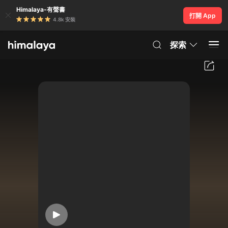
Himalaya-有聲書
打開 App
4.8k 安裝
探索