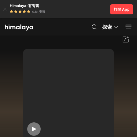
Himalaya-有聲書
打開 App
4.8k 安裝
探索