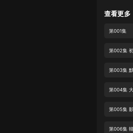
懸疑
查看更多
科幻
第001集
好書精講
外語
第002集 初
耽美
認知思維
第003集
人文
音樂
第004集 
粵語
第005集 
頭條
娛樂
第006集