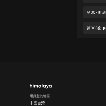
經典名著
人物傳記
第007集 
電影
生活
第008集 你
英語
日語
課程
少兒教育
二次元
教育培訓
IT科技
選擇您的地區
汽車
中國台湾