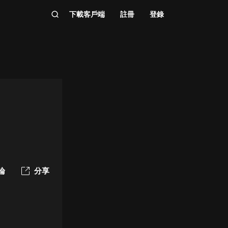
下載客戶端
註冊
登錄
論
分享