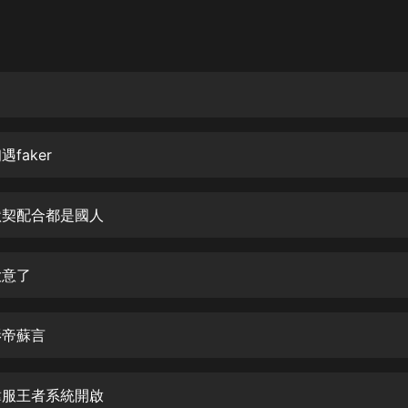
灰姑娘音樂
郭德綱於謙相聲全集
德雲社郭德綱相聲VIP
安全警長啦咘啦哆·假期篇|新篇章加
更|寶寶巴士故事
遇faker
寶寶巴士
凡人修仙傳|楊洋主演影視原著|薑廣
濤配音多播版本
 默契配合都是國人
光合積木
大意了
摸金天師【第一季】（紫襟演播）
有聲的紫襟
影帝蘇言
無敵六皇子|爆笑穿越|無敵流皇子|安
燃領銜有聲小說
安燃
 韓服王者系統開啟