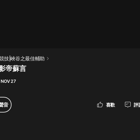
最佳女婿｜都市異能多人有聲劇｜一
種侃侃｜有聲小說
一種侃侃
米小圈上學記:一二三年級 | 暢銷出版
競技|峽谷之最佳輔助
物
 影帝蘇言
米小圈
 NOV 27
破壞者聯盟篇1-4季·猴子警長科學探
案記|寶寶巴士
寶寶巴士
聲音
喜歡
評
大奉打更人丨頭陀淵領銜多人有聲
劇|暢聽全集|王鶴棣、田曦薇主演影
視劇原著|賣報小郎君
頭陀淵講故事
總有這樣的歌只想一個人聽