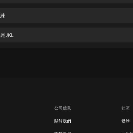
生命科學篇1-2·猴子警長科學探案記|
寶寶巴士科普
寶寶巴士
訓練
【新民間劇場】我的老千江湖｜ 有聲
的紫襟｜ 魔幻千手
是JKL
有聲的紫襟
《夜色鋼琴曲》
夜色鋼琴曲趙海洋
太荒吞天訣丨熱血玄幻丨紫襟領銜有
聲劇
有聲的紫襟
嫡女貴嫁 | 一刀蘇蘇團隊制作 | 古言
宮鬥重生爽文 多人有聲劇
公司信息
社區
一刀蘇蘇
中國大案紀實 | 每日一驚案！真實案
關於我們
媒體
件恐怖刑偵尚文
大舌頭尚文