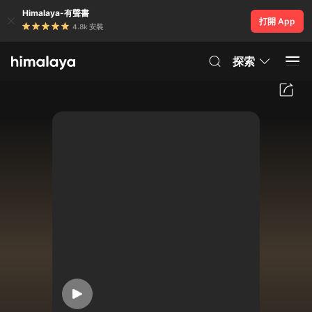
Himalaya-有聲書
打開 App
4.8k 安裝
探索