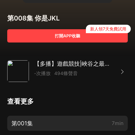
第008集 你是JKL
新人領7天免費試用
打開APP收聽
【多播】遊戲競技|峽谷之最佳輔助
-次播放
494條聲音
查看更多
第001集
7min