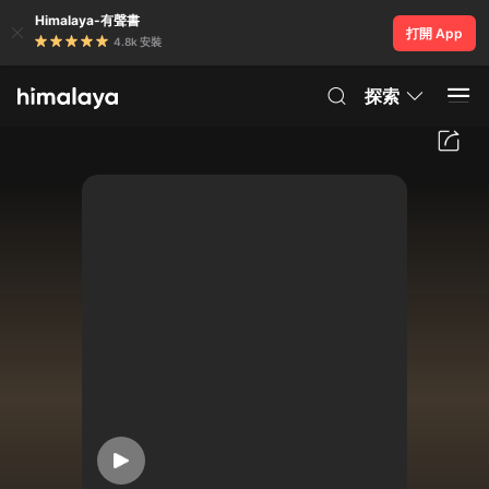
Himalaya-有聲書
打開 App
4.8k 安裝
探索