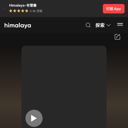
Himalaya-有聲書
打開 App
4.8k 安裝
探索