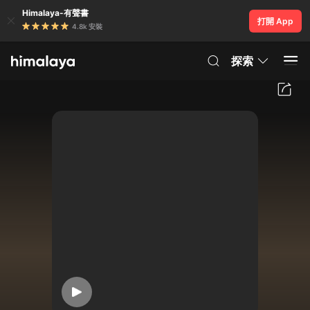
Himalaya-有聲書
打開 App
4.8k 安裝
探索