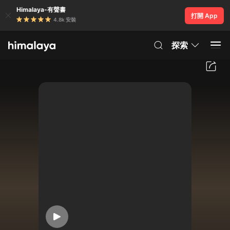
Himalaya-有聲書
打開 App
4.8k 安裝
探索