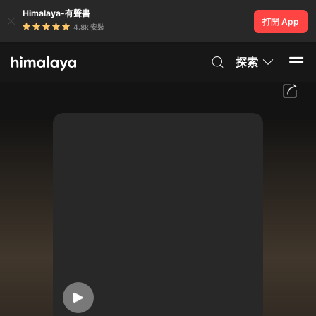
Himalaya-有聲書
打開 App
4.8k 安裝
探索