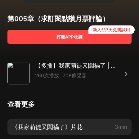
第005章（求訂閱點讚月票評論）
新人領7天免費試用
打開APP收聽
【多播】我家萌徒又闖禍了 | 穿越架空
260次播放
708條聲音
查看更多
《我家萌徒又闖禍了》片花
3min