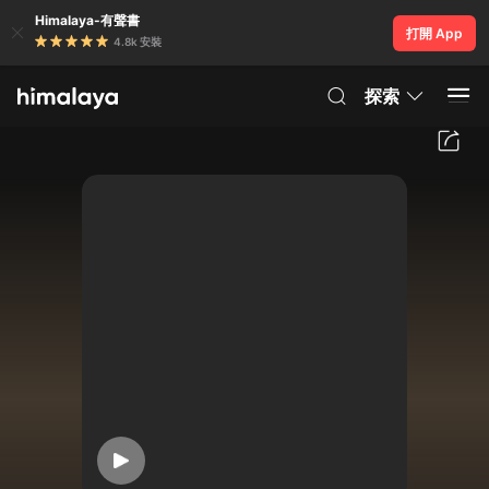
Himalaya-有聲書
打開 App
4.8k 安裝
探索