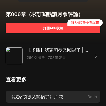
第006章（求訂閱點讚月票評論）
新人領7天免費試用
打開APP收聽
【多播】我家萌徒又闖禍了 | 穿越架空
260次播放
708條聲音
查看更多
《我家萌徒又闖禍了》片花
3min