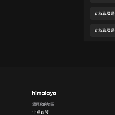
經典名著
人物傳記
春秋戰國是
電影
生活
春秋戰國是
英語
日語
課程
少兒教育
二次元
教育培訓
IT科技
選擇您的地區
汽車
中國台湾