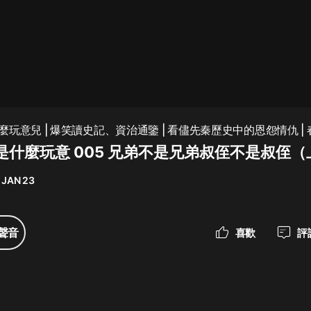
最佳女婿｜都市異能多人有聲劇｜一
種侃侃｜有聲小說
一種侃侃
米小圈上學記:一二三年級 | 暢銷出版
玩意兒 | 爆笑讀史記、資治通鑒 | 看儘先秦歷史中的恩怨情仇 |
物
王朝
是什麼玩意 005 兄弟不是兄弟叔侄不是叔侄（
米小圈
 JAN 23
破壞者聯盟篇1-4季·猴子警長科學探
案記|寶寶巴士
寶寶巴士
聲音
喜歡
評
大奉打更人丨頭陀淵領銜多人有聲
劇|暢聽全集|王鶴棣、田曦薇主演影
視劇原著|賣報小郎君
頭陀淵講故事
總有這樣的歌只想一個人聽