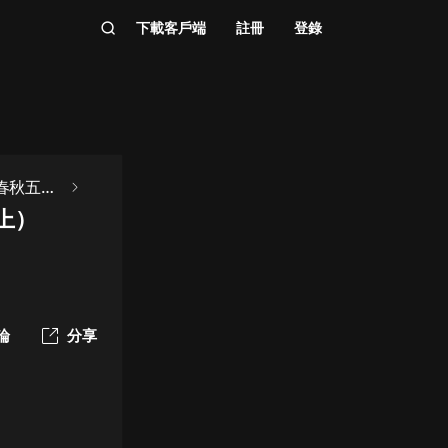
下載客戶端
註冊
登錄
 春秋五霸
上）
論
分享