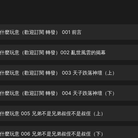
灰姑娘音樂
郭德綱於謙相聲全集
德雲社郭德綱相聲VIP
什麼玩意（歡迎訂閱 轉發） 001 前言
安全警長啦咘啦哆·假期篇|新篇章加
更|寶寶巴士故事
什麼玩意（歡迎訂閱 轉發）002 亂世風雲的揭幕
寶寶巴士
凡人修仙傳|楊洋主演影視原著|薑廣
濤配音多播版本
什麼玩意（歡迎訂閱 轉發） 003 天子跌落神壇（上）
光合積木
什麼玩意（歡迎訂閱 轉發） 004 天子跌落神壇（下）
摸金天師【第一季】（紫襟演播）
有聲的紫襟
什麼玩意 005 兄弟不是兄弟叔侄不是叔侄（上）
無敵六皇子|爆笑穿越|無敵流皇子|安
燃領銜有聲小說
安燃
什麼玩意 006 兄弟不是兄弟叔侄不是叔侄（下）