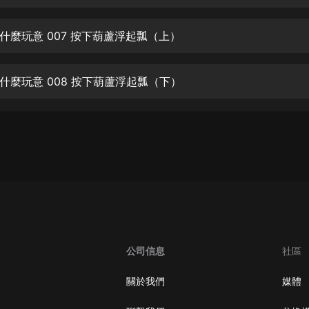
生命科學篇1-2·猴子警長科學探案記|
寶寶巴士科普
寶寶巴士
什麼玩意 007 按下葫蘆浮起瓢（上）
【新民間劇場】我的老千江湖｜ 有聲
的紫襟｜ 魔幻千手
什麼玩意 008 按下葫蘆浮起瓢（下）
有聲的紫襟
《夜色鋼琴曲》
夜色鋼琴曲趙海洋
太荒吞天訣丨熱血玄幻丨紫襟領銜有
聲劇
有聲的紫襟
嫡女貴嫁 | 一刀蘇蘇團隊制作 | 古言
宮鬥重生爽文 多人有聲劇
公司信息
社區
一刀蘇蘇
中國大案紀實 | 每日一驚案！真實案
關於我們
媒體
件恐怖刑偵尚文
大舌頭尚文