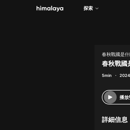
探索
全部
小說
個人成長
春秋戰國是什麼
戰國七雄大秦
相聲評書
春秋戰國
兒童
5min
2024
歷史
情感治愈
播放
健康養生
商業財經
詳細信息
廣播劇