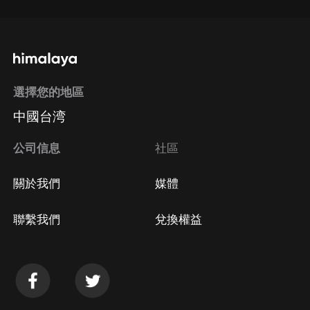
選擇您的地區
中國台湾
公司信息
社區
關於我們
媒體
聯繫我們
兌換權益