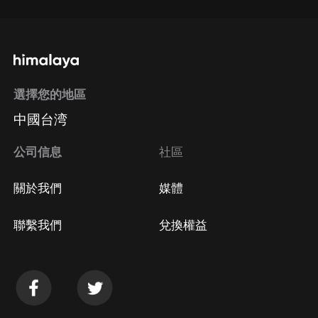
選擇您的地區
中國台湾
公司信息
社區
關於我們
媒體
聯繫我們
兌換權益