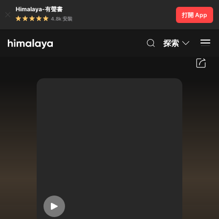
Himalaya-有聲書
打開 App
4.8k 安裝
探索