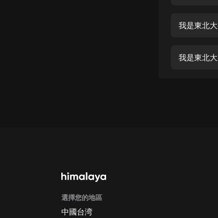
經典名著
人物傳記
我是東北大
電影
生活
我是東北大弟
英語
日語
課程
少兒教育
二次元
教育培訓
IT科技
選擇您的地區
汽車
中國台湾