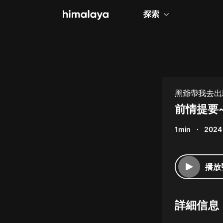
探索
全部
小說
個人成長
黑爺帶我去出馬
相聲評書
前情提要~
兒童
1min
2024
歷史
情感治愈
播放
健康養生
商業財經
詳細信息
廣播劇