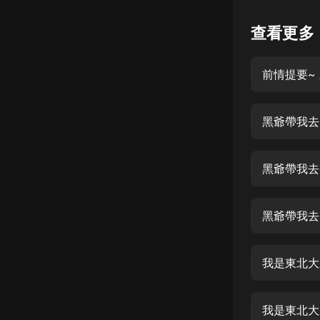
懸疑
查看更多
科幻
前情提要~ 
好書精講
外語
黑爺帶我去
耽美
認知思維
黑爺帶我去
人文
音樂
黑爺帶我去
粵語
我是東北大
頭條
娛樂
我是東北大