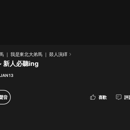
最佳女婿｜都市異能多人有聲劇｜一
種侃侃｜有聲小說
一種侃侃
米小圈上學記:一二三年級 | 暢銷出版
 ｜ 我是東北大弟馬 ｜ 燚人演繹
物
 新人必聽ing
米小圈
 JAN 13
破壞者聯盟篇1-4季·猴子警長科學探
案記|寶寶巴士
寶寶巴士
聲音
喜歡
評
大奉打更人丨頭陀淵領銜多人有聲
劇|暢聽全集|王鶴棣、田曦薇主演影
視劇原著|賣報小郎君
頭陀淵講故事
總有這樣的歌只想一個人聽