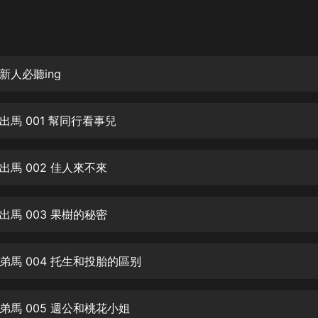
灰姑娘音樂
郭德綱於謙相聲全集
德雲社郭德綱相聲VIP
新人必聽ing
安全警長啦咘啦哆·假期篇|新篇章加
更|寶寶巴士故事
出馬 001 幫同行看事兒
寶寶巴士
凡人修仙傳|楊洋主演影視原著|薑廣
濤配音多播版本
出馬 002 佳人來不來
光合積木
出馬 003 果樹的秘密
摸金天師【第一季】（紫襟演播）
有聲的紫襟
弟馬 004 托生和投胎的區别
無敵六皇子|爆笑穿越|無敵流皇子|安
燃領銜有聲小說
安燃
弟馬 005 週公和桃花小姐