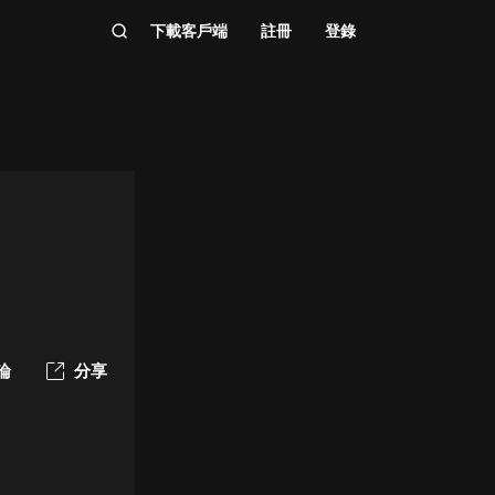
下載客戶端
註冊
登錄
論
分享