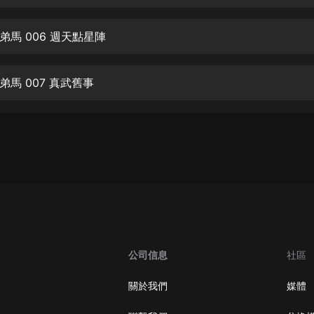
生命科學篇1-2·猴子警長科學探案記|
寶寶巴士科普
寶寶巴士
弟馬 006 週天點星陣
【新民間劇場】我的老千江湖｜ 有聲
的紫襟｜ 魔幻千手
馬 007 真武舊事
有聲的紫襟
《夜色鋼琴曲》
夜色鋼琴曲趙海洋
太荒吞天訣丨熱血玄幻丨紫襟領銜有
聲劇
有聲的紫襟
嫡女貴嫁 | 一刀蘇蘇團隊制作 | 古言
宮鬥重生爽文 多人有聲劇
公司信息
社區
一刀蘇蘇
中國大案紀實 | 每日一驚案！真實案
關於我們
媒體
件恐怖刑偵尚文
大舌頭尚文