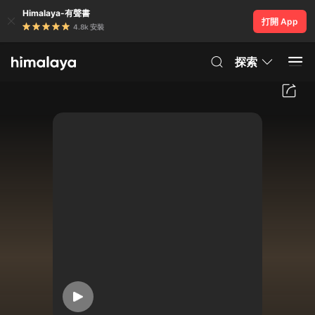
Himalaya-有聲書
打開 App
4.8k 安裝
探索